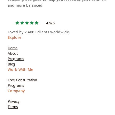
and more balanced.
4.9/5
Loved by 2,400+ clients worldwide
Explore
Home
About
Programs
Blog
Work With Me
Free Consultation
Programs
Company
Privacy
Terms