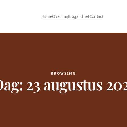
Home
Over mij
Blogarchief
Contact
BROWSING
Dag:
23 augustus 20