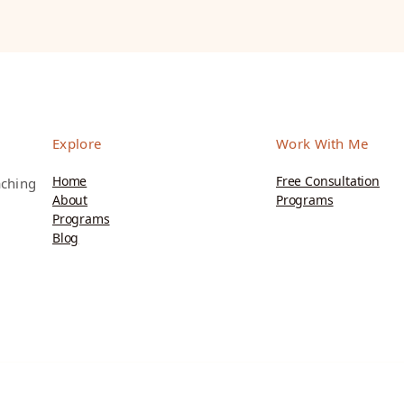
Explore
Work With Me
Home
Free Consultation
aching
About
Programs
Programs
Blog