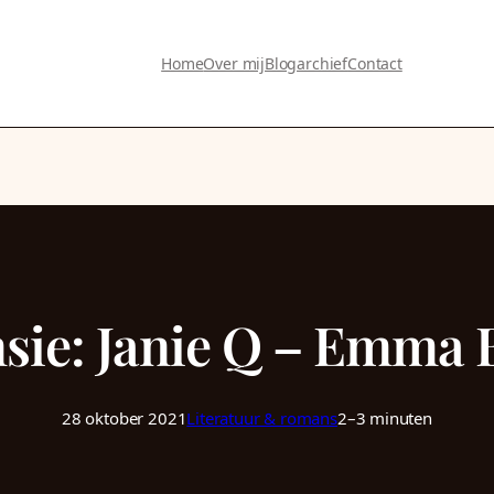
Home
Over mij
Blogarchief
Contact
sie: Janie Q – Emma 
28 oktober 2021
Literatuur & romans
2–3 minuten