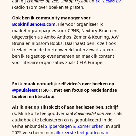
aan bij
Brommer op Zee,
Omrop Fryslan
en
De Nieuws BV
(Radio 1) om over boeken te praten.
Ook ben ik community manager voor
Bookinfluencers.com
.
Hiervoor organiseer ik
marketingcampagnes voor CPNB, Nextory, Bruna en
uitgeverijen als Ambo Anthos, Zomer & Keuning, A.W.
Bruna en Blossom Books.
Daarnaast ben ik zelf ook
freelancer in de boekenwereld, interview ik auteurs,
ben ik te gast op evenementen en maak ik content
voor literaire organisaties zoals CELA Europe.
En ik maak natuurlijk zelf video’s over boeken op
@paulaleest
(15K+), met een focus op Nederlandse
boeken en literatuur.
Als ik niet op TikTok zit of aan het lezen ben, schrijf
ik.
Mijn korte feelgoodverhaal
Boekhandel aan zee
is als
audioboek te beluisteren en is gepubliceerd in de
verhalenbundel
Slipperdagen & Zomerjurken
. In april
2025 verscheen mijn
allereerste feelgoodroman