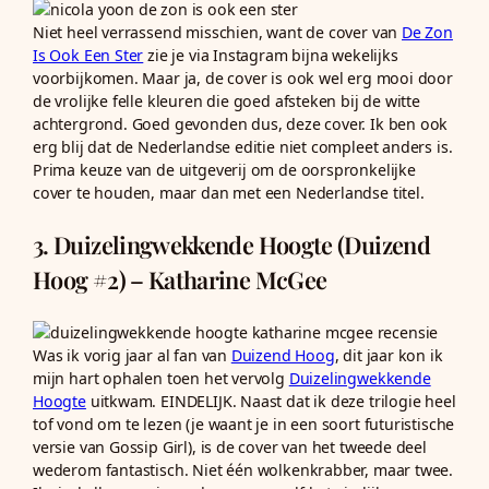
Niet heel verrassend misschien, want de cover van
De Zon
Is Ook Een Ster
zie je via Instagram bijna wekelijks
voorbijkomen. Maar ja, de cover is ook wel erg mooi door
de vrolijke felle kleuren die goed afsteken bij de witte
achtergrond. Goed gevonden dus, deze cover. Ik ben ook
erg blij dat de Nederlandse editie niet compleet anders is.
Prima keuze van de uitgeverij om de oorspronkelijke
cover te houden, maar dan met een Nederlandse titel.
3. Duizelingwekkende Hoogte (Duizend
Hoog #2) – Katharine McGee
Was ik vorig jaar al fan van
Duizend Hoog
, dit jaar kon ik
mijn hart ophalen toen het vervolg
Duizelingwekkende
Hoogte
uitkwam. EINDELIJK. Naast dat ik deze trilogie heel
tof vond om te lezen (je waant je in een soort futuristische
versie van Gossip Girl), is de cover van het tweede deel
wederom fantastisch. Niet één wolkenkrabber, maar twee.