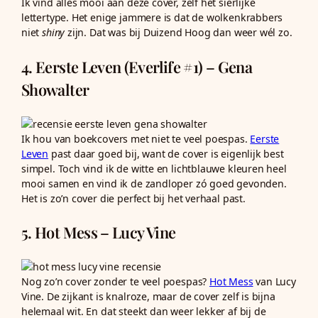
Ik vind alles mooi aan deze cover, zelf het sierlijke
lettertype. Het enige jammere is dat de wolkenkrabbers
niet
shiny
zijn. Dat was bij Duizend Hoog dan weer wél zo.
4. Eerste Leven (Everlife #1) – Gena
Showalter
Ik hou van boekcovers met niet te veel poespas.
Eerste
Leven
past daar goed bij, want de cover is eigenlijk best
simpel. Toch vind ik de witte en lichtblauwe kleuren heel
mooi samen en vind ik de zandloper zó goed gevonden.
Het is zo’n cover die perfect bij het verhaal past.
5. Hot Mess – Lucy Vine
Nog zo’n cover zonder te veel poespas?
Hot Mess
van Lucy
Vine. De zijkant is knalroze, maar de cover zelf is bijna
helemaal wit. En dat steekt dan weer lekker af bij de