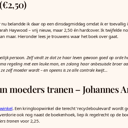
(€2,50)
r nu belandde ik daar op een dinsdagmiddag omdat ik er toevallig 
rah Haywood – vrij nieuw, maar 2,50 én hardcover. Ik twijfelde nog
dan maar. Hieronder lees je trouwens waar het boek over gaat.
ilijk persoon. Zelf vindt ze dat ze haar leven gewoon goed op orde h
prima regeling met een leuke man, en zolang haar onbesuisde broer aa
e zelf moeder wordt – en opeens is ze alle controle kwijt…
hun moeders tranen – Johannes A
pwinkel
. Een kringloopwinkel die terecht ‘recycleboulevard’ wordt g
t verdorie ook nog naast de boekenhoek, liep ik regelrecht op de boe
ers tranen
voor 2,25.