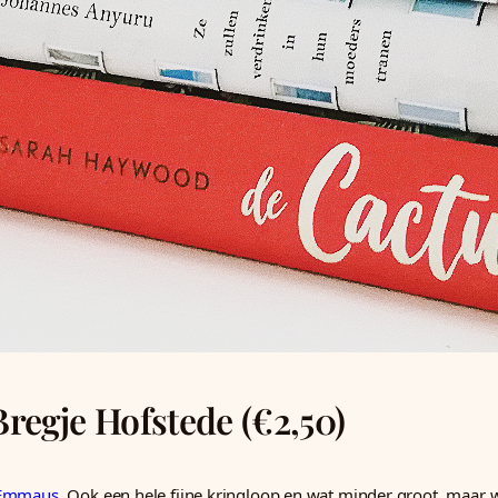
regje Hofstede (€2,50)
 Emmaus
. Ook een hele fijne kringloop en wat minder groot, maar wel