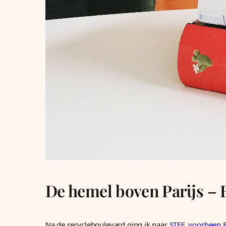
De hemel boven Parijs – B
Na de recycleboulevard ging ik naar
STEF, voorheen