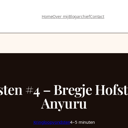
Home
Over mij
Blogarchief
Contact
ten #4 – Bregje Hofs
Anyuru
Kringloopvondsten
4–5 minuten