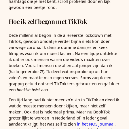
hashtags die je niet kent, scroll profielen door en kijk
gewoon een beetje rond.
Hoe ik zelf begon met TikTok
Deze millennial begon in de allereerste lockdown met
TikTok, gewoon omdat je verder bijna niets kon doen
vanwege corona. Ik danste domme dansjes en keek
filmpjes waar ik om moest lachen. Na een tijdje ontdekte
ik dat er ook mensen waren die video’s maakten over
boeken. Vooral mensen die allemaal jonger zijn dan ik
(hallo generatie Z!). Ik deed wat inspiratie op uit hun
video’s en maakte mijn eigen versies. Soms zag ik een
grappig geluid dat veel TikTokkers gebruikten en gaf ik er
een
bookish twist
aan.
Een tijd lang had ik niet meer zo’n zin in TikTok en deed ik
wat de meeste mensen doen: kijken, maar niet zelf
maken. Ook dat is helemaal prima. Maar nu BookTok
groter lijkt te worden in Nederland of in ieder geval
aandacht krijgt, het was zelf te zien
in het NOS journaal
,