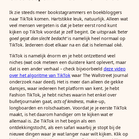
Ik zie steeds meer bookstagrammers en boekbloggers
naar TikTok komen. Hartstikke leuk, natuurlijk. Alleen wat
veel mensen vergeten is dat je beter eerst rond kunt
kijken op TikTok voordat je zelf begint. De uitspraak
‘beter
goed gejat dan slecht bedacht’
is namelijk heel normaal op
TikTok. Iedereen doet elkaar na en dat is helemaal oké.
TikTok is namelijk énorm en je hebt ontzettend veel
niches (wat ook meteen een duistere kant oplevert, maar
dat is een ander verhaal – check bijvoorbeeld
deze video
over het algoritme van TikTok
waar The Wallstreet Journal
onderzoek naar deed). Het is meer dan alleen de gekke
dansjes, waar iedereen het platform van kent. Je hebt
Fashion TikTok, je hebt niches waarin het enkel over
bulletjournalen gaat,
acts of kindness
, make-up,
longboarden en rolschaatsen. Voordat je je eerste TikTok
maakt, is het daarom handiger om te kijken wat er
allemaal is. Zie TikTok in het begin als een
ontdekkingstocht, als een safari waarbij je stopt bij de
nieuwe dingen waar je wat langer naar wilt kijken. Klik op