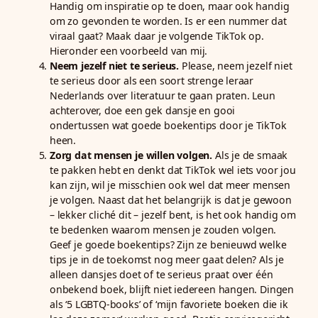
Handig om inspiratie op te doen, maar ook handig
om zo gevonden te worden. Is er een nummer dat
viraal gaat? Maak daar je volgende TikTok op.
Hieronder een voorbeeld van mij.
Neem jezelf niet te serieus.
Please, neem jezelf niet
te serieus door als een soort strenge leraar
Nederlands over literatuur te gaan praten. Leun
achterover, doe een gek dansje en gooi
ondertussen wat goede boekentips door je TikTok
heen.
Zorg dat mensen je willen volgen.
Als je de smaak
te pakken hebt en denkt dat TikTok wel iets voor jou
kan zijn, wil je misschien ook wel dat meer mensen
je volgen. Naast dat het belangrijk is dat je gewoon
– lekker cliché dit – jezelf bent, is het ook handig om
te bedenken waarom mensen je zouden volgen.
Geef je goede boekentips? Zijn ze benieuwd welke
tips je in de toekomst nog meer gaat delen? Als je
alleen dansjes doet of te serieus praat over één
onbekend boek, blijft niet iedereen hangen. Dingen
als ‘5 LGBTQ-books’ of ‘mijn favoriete boeken die ik