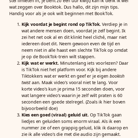
stel limieten in, je bent zo een uur kwijt) kan ik denk ik wel
wat zeggen over Booktok. Dus hallo, dit zijn mijn tips.
Handig voor als je ook wilt beginnen met BookTok.
Kijk voordat je begint rond op TikTok.
Verdiep je in
wat andere mensen doen, voordat je zelf begint. Ik
zei het net ook al en dit klinkt heel cliché, maar niet
iedereen doet dit. Neem gewoon even de tijd en
neem niet in alle haast een slechte TikTok op omdat
je op de BookTok-trein wilt stappen.
Kijk wat er werkt.
Minutenlang iets voorlezen? Daar
is TikTok niet het platform voor. Kijk bij andere
Tiktokkers wat er werkt en geef er je eigen
bookish
twist
aan. Maak video’s vooral niet te lang. Voor
korte video’s kun je prima 15 seconden doen, voor
wat langere video’s waarin je zelf wilt praten is 60
seconden een goede stelregel. (Zoals ik hier boven
bijvoorbeeld doe)
Kies een goed (viraal) geluid uit.
Op TikTok gaan
liedjes en geluiden soms enorm viraal. Als ik een
nummer zie of een grappig geluid, klik ik daarop en
zie ik alle video’s die met die audio zijn gemaakt.