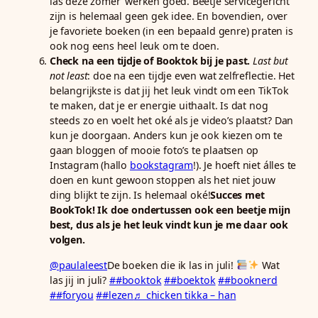
las deze zomer’ werken goed. Beetje servicegericht
zijn is helemaal geen gek idee. En bovendien, over
je favoriete boeken (in een bepaald genre) praten is
ook nog eens heel leuk om te doen.
Check na een tijdje of Booktok bij je past.
Last but
not least
: doe na een tijdje even wat zelfreflectie. Het
belangrijkste is dat jij het leuk vindt om een TikTok
te maken, dat je er energie uithaalt. Is dat nog
steeds zo en voelt het oké als je video’s plaatst? Dan
kun je doorgaan. Anders kun je ook kiezen om te
gaan bloggen of mooie foto’s te plaatsen op
Instagram (hallo
bookstagram
!). Je hoeft niet álles te
doen en kunt gewoon stoppen als het niet jouw
ding blijkt te zijn. Is helemaal oké!
Succes met
BookTok! Ik doe ondertussen ook een beetje mijn
best, dus als je het leuk vindt kun je me daar ook
volgen.
@paulaleest
De boeken die ik las in juli!
Wat
las jij in juli?
##booktok
##boektok
##booknerd
##foryou
##lezen
♬ chicken tikka – han