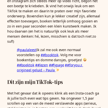
en Instagram zich steeds meer op video richt, begon het
een beetje te kriebelen. Ik vind het onwijs leuk om een
TikTok te maken en daarin te praten over mijn favoriete
onderwerp. Bovendien kun je lekker creatief zijn, allemaal
effecten toevoegen, boeken letterlijk omhoog gooien en
zo in een paar seconden een klein kunstwerk maken. Ik
hou daarvan (en het is natuurlijk ook leuk als meer
mensen denken: hé, lezen, misschien is dat toch niet zo
suf!)
@paulaleest
Ik zal me ook even normaal
voorstellen op
##booktok
. Volg me voor
boekentips en domme dansjes, groetjes!
##boektok
##lezen
##fypage
##foryou
♬
origineel geluid – Paula
Dit zijn mijn TikTok-tips
Met het gevaar dat ik opeens klink als een Insta-coach ga
ik jullie toch even wat tips geven. Na ongeveer 1,5 jaar
scrollen op een van de meest verslavende apps (serieus,