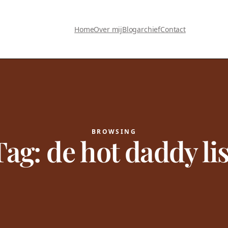
Home
Over mij
Blogarchief
Contact
BROWSING
Tag:
de hot daddy lis