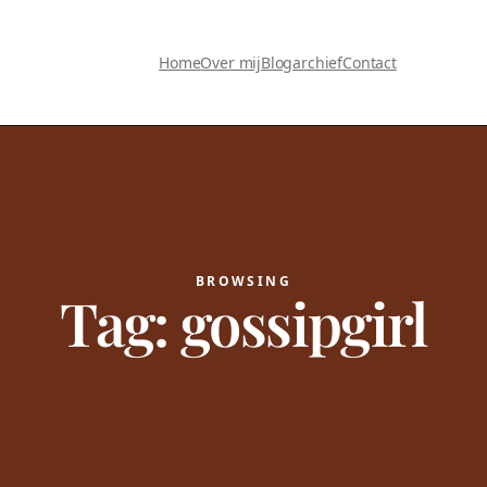
Home
Over mij
Blogarchief
Contact
BROWSING
Tag:
gossipgirl