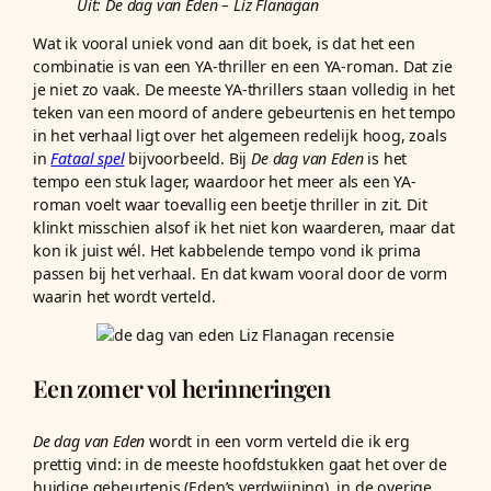
Uit:
De dag van Eden
– Liz Flanagan
Wat ik vooral uniek vond aan dit boek, is dat het een
combinatie is van een YA-thriller en een YA-roman. Dat zie
je niet zo vaak. De meeste YA-thrillers staan volledig in het
teken van een moord of andere gebeurtenis en het tempo
in het verhaal ligt over het algemeen redelijk hoog, zoals
in
Fataal spel
bijvoorbeeld. Bij
De dag van Eden
is het
tempo een stuk lager, waardoor het meer als een YA-
roman voelt waar toevallig een beetje thriller in zit. Dit
klinkt misschien alsof ik het niet kon waarderen, maar dat
kon ik juist wél. Het kabbelende tempo vond ik prima
passen bij het verhaal. En dat kwam vooral door de vorm
waarin het wordt verteld.
Een zomer vol herinneringen
De dag van Eden
wordt in een vorm verteld die ik erg
prettig vind: in de meeste hoofdstukken gaat het over de
huidige gebeurtenis (Eden’s verdwijning), in de overige