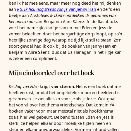
ben ik het mee eens, maar meer nog deed het mij denken
aan
P.S. Ik hou nog steeds van je
van Jenny Han
en zelfs een
beetje aan
Aristoteles & Dante ontdekken de geheimen van
het universum
van Benjamin Alire Sáenz. In de flashbacks
voelt het namelijk alsof je samen met Eden en Jess de
zomer beleeft en door het bergachtige dorp loopt, op zo’n
heerlijke zonnige dag waarop de tijd lijkt stil te staan. Zo’n
soort gevoel had ik ook bij de boeken van Jenny Han en
Benjamin Alire Sáenz, dus dat Liz Flanagan in het rijtje kan
is zeker een compliment.
Mijn eindoordeel over het boek
De dag van Eden
krijgt
vier sterren
. Het is een boek dat me
heeft verrast, omdat het ongelofelijk mooi en beeldend is
geschreven. Je ziet alles zo voor je als je lezer. Ook gaat
het vooral over het thema vriendschap. Dat komt in YA-
boeken vaker voor, maar meestal niet als hoofdthema
zoals hier wel gebeurt. De band tussen Eden en Jess is
sterk, ze helpen elkaar door moeilijke tijden heen en
steunen elkaar onvoorwaardelijk. Vorm en inhoud vallen