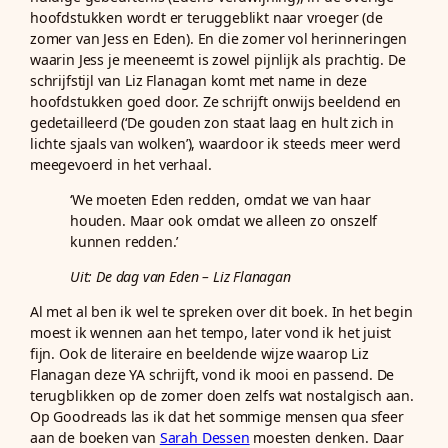
hoofdstukken wordt er teruggeblikt naar vroeger (de
zomer van Jess en Eden). En die zomer vol herinneringen
waarin Jess je meeneemt is zowel pijnlijk als prachtig. De
schrijfstijl van Liz Flanagan komt met name in deze
hoofdstukken goed door. Ze schrijft onwijs beeldend en
gedetailleerd (‘De gouden zon staat laag en hult zich in
lichte sjaals van wolken’), waardoor ik steeds meer werd
meegevoerd in het verhaal.
‘We moeten Eden redden, omdat we van haar
houden. Maar ook omdat we alleen zo onszelf
kunnen redden.’
Uit:
De dag van Eden
– Liz Flanagan
Al met al ben ik wel te spreken over dit boek. In het begin
moest ik wennen aan het tempo, later vond ik het juist
fijn. Ook de literaire en beeldende wijze waarop Liz
Flanagan deze YA schrijft, vond ik mooi en passend. De
terugblikken op de zomer doen zelfs wat nostalgisch aan.
Op Goodreads las ik dat het sommige mensen qua sfeer
aan de boeken van
Sarah Dessen
moesten denken. Daar