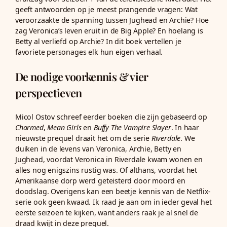
geeft antwoorden op je meest prangende vragen: Wat
veroorzaakte de spanning tussen Jughead en Archie? Hoe
zag Veronica’s leven eruit in de Big Apple? En hoelang is
Betty al verliefd op Archie? In dit boek vertellen je
favoriete personages elk hun eigen verhaal.
De nodige voorkennis & vier
perspectieven
Micol Ostov schreef eerder boeken die zijn gebaseerd op
Charmed
,
Mean Girls
en
Buffy The Vampire Slayer
. In haar
nieuwste prequel draait het om de serie
Riverdale
. We
duiken in de levens van Veronica, Archie, Betty en
Jughead, voordat Veronica in Riverdale kwam wonen en
alles nog enigszins rustig was. Of althans, voordat het
Amerikaanse dorp werd geteisterd door moord en
doodslag. Overigens kan een beetje kennis van de Netflix-
serie ook geen kwaad. Ik raad je aan om in ieder geval het
eerste seizoen te kijken, want anders raak je al snel de
draad kwijt in deze prequel.