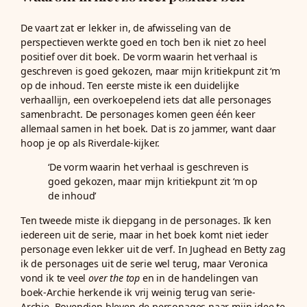
De vaart zat er lekker in, de afwisseling van de
perspectieven werkte goed en toch ben ik niet zo heel
positief over dit boek. De vorm waarin het verhaal is
geschreven is goed gekozen, maar mijn kritiekpunt zit ‘m
op de inhoud. Ten eerste miste ik een duidelijke
verhaallijn, een overkoepelend iets dat alle personages
samenbracht. De personages komen geen één keer
allemaal samen in het boek. Dat is zo jammer, want daar
hoop je op als Riverdale-kijker.
‘De vorm waarin het verhaal is geschreven is
goed gekozen, maar mijn kritiekpunt zit ‘m op
de inhoud’
Ten tweede miste ik diepgang in de personages. Ik ken
iedereen uit de serie, maar in het boek komt niet ieder
personage even lekker uit de verf. In Jughead en Betty zag
ik de personages uit de serie wel terug, maar Veronica
vond ik te veel
over the top
en in de handelingen van
boek-Archie herkende ik vrij weinig terug van serie-
Archie. Bovendien bleven de personages naar mijn idee te