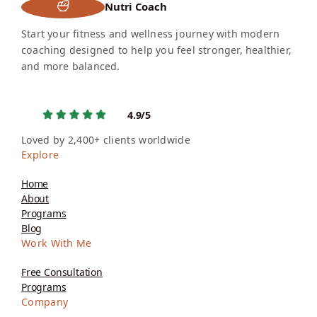
Nutri Coach
Start your fitness and wellness journey with modern
coaching designed to help you feel stronger, healthier,
and more balanced.
4.9/5
Loved by 2,400+ clients worldwide
Explore
Home
About
Programs
Blog
Work With Me
Free Consultation
Programs
Company