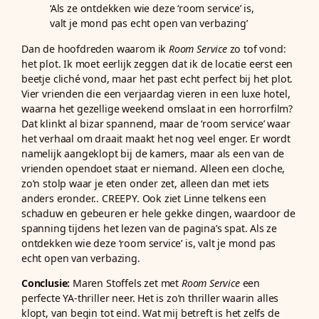
‘Als ze ontdekken wie deze ‘room service’ is,
valt je mond pas echt open van verbazing’
Dan de hoofdreden waarom ik
Room Service
zo tof vond:
het plot. Ik moet eerlijk zeggen dat ik de locatie eerst een
beetje cliché vond, maar het past echt perfect bij het plot.
Vier vrienden die een verjaardag vieren in een luxe hotel,
waarna het gezellige weekend omslaat in een horrorfilm?
Dat klinkt al bizar spannend, maar de ‘room service’ waar
het verhaal om draait maakt het nog veel enger. Er wordt
namelijk aangeklopt bij de kamers, maar als een van de
vrienden opendoet staat er niemand. Alleen een cloche,
zo’n stolp waar je eten onder zet, alleen dan met iets
anders eronder.. CREEPY. Ook ziet Linne telkens een
schaduw en gebeuren er hele gekke dingen, waardoor de
spanning tijdens het lezen van de pagina’s spat. Als ze
ontdekken wie deze ‘room service’ is, valt je mond pas
echt open van verbazing.
Conclusie:
Maren Stoffels zet met
Room Service
een
perfecte YA-thriller neer. Het is zo’n thriller waarin alles
klopt, van begin tot eind. Wat mij betreft is het zelfs de