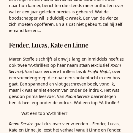
naar hun kamer, berichten die steeds meer onthullen over
wat er een jaar geleden precies is gebeurd. Wat de
boodschapper wil is duidelijk: wraak. Een van de vier zal
zich moeten opofferen. En als dat niet gebeurt, zal hij zelf
iemand kiezen…
Fender, Lucas, Kate en Linne
Maren Stoffels schrijft al onwijs lang en inmiddels heeft ze
ook twee YA-thrillers op haar naam staan (exclusief
Room
Service
). Van haar eerdere thrillers las ik
Fright Night
, over
een vriendengroep die naar een spokentocht in een bos
gaat. Een spannend en vlot geschreven boek, vond ik,
maar ik was er niet enorm van onder de indruk. Het was
gewoon prima leesvoer. Van
Room Service
daarentegen
ben ik heel erg onder de indruk. Wat een top YA-thriller!
‘Wat een top YA-thriller!’
Room Service
gaat dus over vier vrienden – Fender, Lucas,
Kate en Linne. Je leest het verhaal vanuit Linne en Fender.