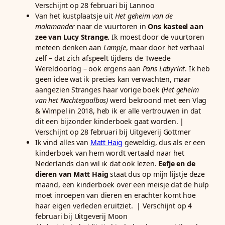
Verschijnt op 28 februari bij Lannoo
Van het kustplaatsje uit
Het geheim van de
malamander
naar de vuurtoren in
Ons kasteel aan
zee van Lucy Strange.
Ik moest door de vuurtoren
meteen denken aan
Lampje
, maar door het verhaal
zelf – dat zich afspeelt tijdens de Tweede
Wereldoorlog – ook ergens aan
Pans Labyrint
. Ik heb
geen idee wat ik precies kan verwachten, maar
aangezien Stranges haar vorige boek (
Het geheim
van het Nachtegaalbos)
werd bekroond met een Vlag
& Wimpel in 2018, heb ik er alle vertrouwen in dat
dit een bijzonder kinderboek gaat worden. |
Verschijnt op 28 februari bij Uitgeverij Gottmer
Ik vind alles van
Matt Haig
geweldig, dus als er een
kinderboek van hem wordt vertaald naar het
Nederlands dan wil ik dat ook lezen.
Eefje en de
dieren van Matt Haig
staat dus op mijn lijstje deze
maand, een kinderboek over een meisje dat de hulp
moet inroepen van dieren en erachter komt hoe
haar eigen verleden eruitziet. | Verschijnt op 4
februari bij Uitgeverij Moon