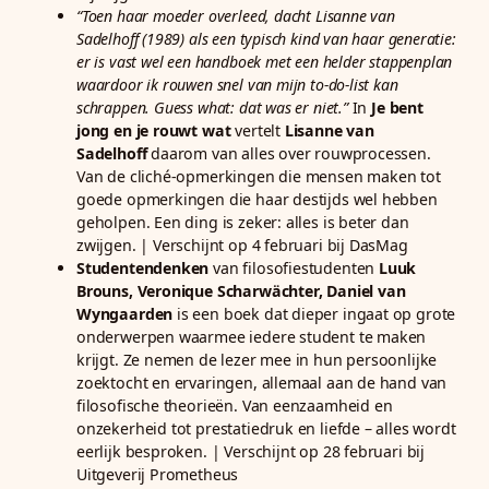
“Toen haar moeder overleed, dacht Lisanne van
Sadelhoff (1989) als een typisch kind van haar generatie:
er is vast wel een handboek met een helder stappenplan
waardoor ik rouwen snel van mijn to-do-list kan
schrappen. Guess what: dat was er niet.”
In
Je bent
jong en je rouwt wat
vertelt
Lisanne van
Sadelhoff
daarom van alles over rouwprocessen.
Van de cliché-opmerkingen die mensen maken tot
goede opmerkingen die haar destijds wel hebben
geholpen. Een ding is zeker: alles is beter dan
zwijgen. | Verschijnt op 4 februari bij DasMag
Studentendenken
van filosofiestudenten
Luuk
Brouns, Veronique Scharwächter, Daniel van
Wyngaarden
is een boek dat dieper ingaat op grote
onderwerpen waarmee iedere student te maken
krijgt. Ze nemen de lezer mee in hun persoonlijke
zoektocht en ervaringen, allemaal aan de hand van
filosofische theorieën. Van eenzaamheid en
onzekerheid tot prestatiedruk en liefde – alles wordt
eerlijk besproken. | Verschijnt op 28 februari bij
Uitgeverij Prometheus