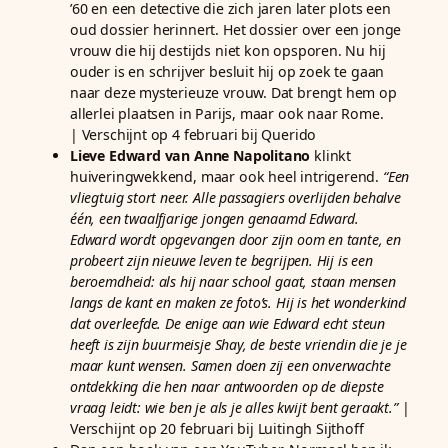
’60 en een detective die zich jaren later plots een
oud dossier herinnert. Het dossier over een jonge
vrouw die hij destijds niet kon opsporen. Nu hij
ouder is en schrijver besluit hij op zoek te gaan
naar deze mysterieuze vrouw. Dat brengt hem op
allerlei plaatsen in Parijs, maar ook naar Rome.
| Verschijnt op 4 februari bij Querido
Lieve Edward van Anne Napolitano
klinkt
huiveringwekkend, maar ook heel intrigerend.
“Een
vliegtuig stort neer. Alle passagiers overlijden behalve
één, een twaalfjarige jongen genaamd Edward.
Edward wordt opgevangen door zijn oom en tante, en
probeert zijn nieuwe leven te begrijpen. Hij is een
beroemdheid: als hij naar school gaat, staan mensen
langs de kant en maken ze foto’s. Hij is het wonderkind
dat overleefde. De enige aan wie Edward echt steun
heeft is zijn buurmeisje Shay, de beste vriendin die je je
maar kunt wensen. Samen doen zij een onverwachte
ontdekking die hen naar antwoorden op de diepste
vraag leidt: wie ben je als je alles kwijt bent geraakt.”
|
Verschijnt op 20 februari bij Luitingh Sijthoff