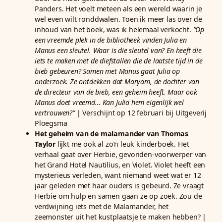
Panders. Het voelt meteen als een wereld waarin je
wel even wilt ronddwalen. Toen ik meer las over de
inhoud van het boek, was ik helemaal verkocht.
”Op
een vreemde plek in de bibliotheek vinden Julia en
Manus een sleutel. Waar is die sleutel van? En heeft die
iets te maken met de diefstallen die de laatste tijd in de
bieb gebeuren? Samen met Manus gaat Julia op
onderzoek. Ze ontdekken dat Maryam, de dochter van
de directeur van de bieb, een geheim heeft. Maar ook
Manus doet vreemd… Kan Julia hem eigenlijk wel
vertrouwen?”
| Verschijnt op 12 februari bij Uitgeverij
Ploegsma
Het geheim van de malamander van Thomas
Taylor
lijkt me ook al zo’n leuk kinderboek. Het
verhaal gaat over Herbie, gevonden-voorwerper van
het Grand Hotel Nautilius, en Violet. Violet heeft een
mysterieus verleden, want niemand weet wat er 12
jaar geleden met haar ouders is gebeurd. Ze vraagt
Herbie om hulp en samen gaan ze op zoek. Zou de
verdwijning iets met de Malamander, het
zeemonster uit het kustplaatsje te maken hebben? |