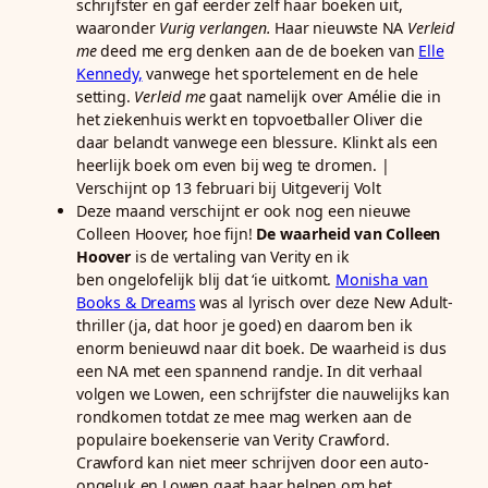
schrijfster en gaf eerder zelf haar boeken uit,
waaronder
Vurig verlangen.
Haar nieuwste NA
Verleid
me
deed me erg denken aan de de boeken van
Elle
Kennedy,
vanwege het sportelement en de hele
setting.
Verleid me
gaat namelijk over Amélie die in
het ziekenhuis werkt en topvoetballer Oliver die
daar belandt vanwege een blessure. Klinkt als een
heerlijk boek om even bij weg te dromen. |
Verschijnt op 13 februari bij Uitgeverij Volt
Deze maand verschijnt er ook nog een nieuwe
Colleen Hoover, hoe fijn!
De waarheid van Colleen
Hoover
is de vertaling van Verity en ik
ben ongelofelijk blij dat ‘ie uitkomt.
Monisha van
Books & Dreams
was al lyrisch over deze New Adult-
thriller (ja, dat hoor je goed) en daarom ben ik
enorm benieuwd naar dit boek. De waarheid is dus
een NA met een spannend randje. In dit verhaal
volgen we Lowen, een schrijfster die nauwelijks kan
rondkomen totdat ze mee mag werken aan de
populaire boekenserie van Verity Crawford.
Crawford kan niet meer schrijven door een auto-
ongeluk en Lowen gaat haar helpen om het