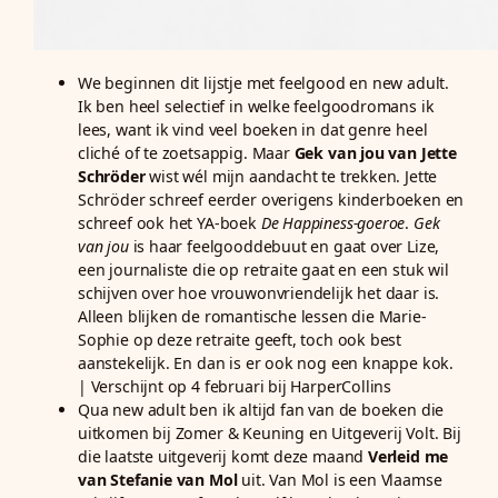
We beginnen dit lijstje met feelgood en new adult.
Ik ben heel selectief in welke feelgoodromans ik
lees, want ik vind veel boeken in dat genre heel
cliché of te zoetsappig. Maar
Gek van jou van Jette
Schröder
wist wél mijn aandacht te trekken. Jette
Schröder schreef eerder overigens kinderboeken en
schreef ook het YA-boek
De Happiness-goeroe
.
Gek
van jou
is haar feelgooddebuut en gaat over Lize,
een journaliste die op retraite gaat en een stuk wil
schijven over hoe vrouwonvriendelijk het daar is.
Alleen blijken de romantische lessen die Marie-
Sophie op deze retraite geeft, toch ook best
aanstekelijk. En dan is er ook nog een knappe kok.
| Verschijnt op 4 februari bij HarperCollins
Qua new adult ben ik altijd fan van de boeken die
uitkomen bij Zomer & Keuning en Uitgeverij Volt. Bij
die laatste uitgeverij komt deze maand
Verleid me
van Stefanie van Mol
uit. Van Mol is een Vlaamse