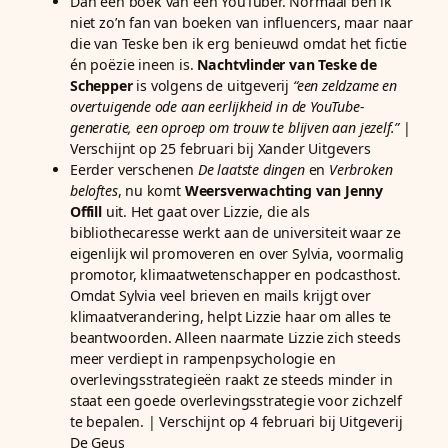
Dan een boek van een YouTuber. Normaal ben ik
niet zo’n fan van boeken van influencers, maar naar
die van Teske ben ik erg benieuwd omdat het fictie
én poëzie ineen is.
Nachtvlinder van Teske de
Schepper
is volgens de uitgeverij
“een zeldzame en
overtuigende ode aan eerlijkheid in de YouTube-
generatie, een oproep om trouw te blijven aan jezelf.”
|
Verschijnt op 25 februari bij Xander Uitgevers
Eerder verschenen
De laatste dingen
en
Verbroken
beloftes
, nu komt
Weersverwachting van Jenny
Offill
uit. Het gaat over Lizzie, die als
bibliothecaresse werkt aan de universiteit waar ze
eigenlijk wil promoveren en over Sylvia, voormalig
promotor, klimaatwetenschapper en podcasthost.
Omdat Sylvia veel brieven en mails krijgt over
klimaatverandering, helpt Lizzie haar om alles te
beantwoorden. Alleen naarmate Lizzie zich steeds
meer verdiept in rampenpsychologie en
overlevingsstrategieën raakt ze steeds minder in
staat een goede overlevingsstrategie voor zichzelf
te bepalen. | Verschijnt op 4 februari bij Uitgeverij
De Geus