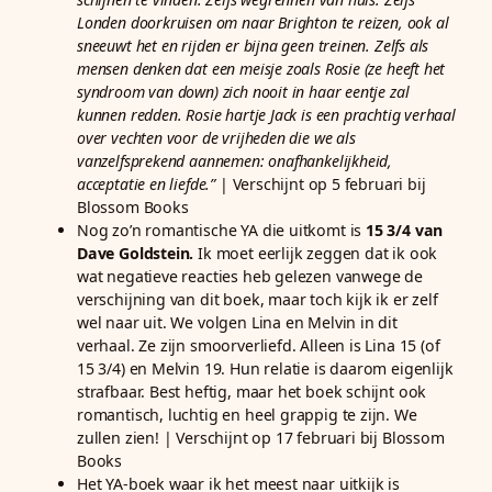
Londen doorkruisen om naar Brighton te reizen, ook al
sneeuwt het en rijden er bijna geen treinen. Zelfs als
mensen denken dat een meisje zoals Rosie (ze heeft het
syndroom van down) zich nooit in haar eentje zal
kunnen redden. Rosie hartje Jack is een prachtig verhaal
over vechten voor de vrijheden die we als
vanzelfsprekend aannemen: onafhankelijkheid,
acceptatie en liefde.”
| Verschijnt op 5 februari bij
Blossom Books
Nog zo’n romantische YA die uitkomt is
15 3/4 van
Dave Goldstein.
Ik moet eerlijk zeggen dat ik ook
wat negatieve reacties heb gelezen vanwege de
verschijning van dit boek, maar toch kijk ik er zelf
wel naar uit. We volgen Lina en Melvin in dit
verhaal. Ze zijn smoorverliefd. Alleen is Lina 15 (of
15 3/4) en Melvin 19. Hun relatie is daarom eigenlijk
strafbaar. Best heftig, maar het boek schijnt ook
romantisch, luchtig en heel grappig te zijn. We
zullen zien! | Verschijnt op 17 februari bij Blossom
Books
Het YA-boek waar ik het meest naar uitkijk is