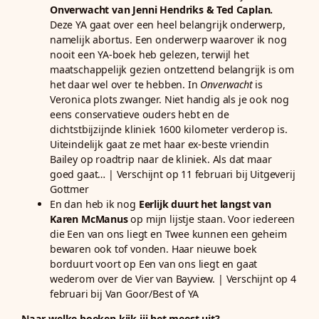
Onverwacht van Jenni Hendriks & Ted Caplan.
Deze YA gaat over een heel belangrijk onderwerp,
namelijk abortus. Een onderwerp waarover ik nog
nooit een YA-boek heb gelezen, terwijl het
maatschappelijk gezien ontzettend belangrijk is om
het daar wel over te hebben. In
Onverwacht
is
Veronica plots zwanger. Niet handig als je ook nog
eens conservatieve ouders hebt en de
dichtstbijzijnde kliniek 1600 kilometer verderop is.
Uiteindelijk gaat ze met haar ex-beste vriendin
Bailey op roadtrip naar de kliniek. Als dat maar
goed gaat… | Verschijnt op 11 februari bij Uitgeverij
Gottmer
En dan heb ik nog
Eerlijk duurt het langst van
Karen McManus
op mijn lijstje staan. Voor iedereen
die Een van ons liegt en Twee kunnen een geheim
bewaren ook tof vonden. Haar nieuwe boek
borduurt voort op Een van ons liegt en gaat
wederom over de Vier van Bayview. | Verschijnt op 4
februari bij Van Goor/Best of YA
Naar welke boeken kijk jij het meest uit?