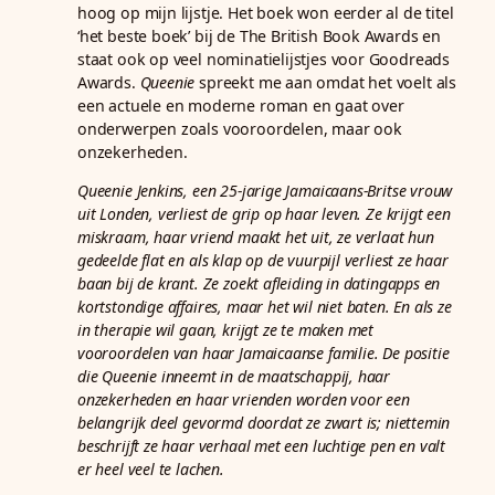
hoog op mijn lijstje. Het boek won eerder al de titel
‘het beste boek’ bij de The British Book Awards en
staat ook op veel nominatielijstjes voor Goodreads
Awards.
Queenie
spreekt me aan omdat het voelt als
een actuele en moderne roman en gaat over
onderwerpen zoals vooroordelen, maar ook
onzekerheden.
Queenie Jenkins, een 25-jarige Jamaicaans-Britse vrouw
uit Londen, verliest de grip op haar leven. Ze krijgt een
miskraam, haar vriend maakt het uit, ze verlaat hun
gedeelde flat en als klap op de vuurpijl verliest ze haar
baan bij de krant. Ze zoekt afleiding in datingapps en
kortstondige affaires, maar het wil niet baten. En als ze
in therapie wil gaan, krijgt ze te maken met
vooroordelen van haar Jamaicaanse familie. De positie
die Queenie inneemt in de maatschappij, haar
onzekerheden en haar vrienden worden voor een
belangrijk deel gevormd doordat ze zwart is; niettemin
beschrijft ze haar verhaal met een luchtige pen en valt
er heel veel te lachen.