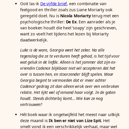
Ooit las ik
De vijfde brief
, een combinatie van
feelgood en thriller zoals zus Liane Moriarty ook
geregeld doet. Nu is
Nicola Moriarty
terug met een
psychologische thriller:
De Ex
. Een aanrader als je
van boeken houdt die heel ‘soapy’ zijn geschreven,
want zo voelt het tijdens het lezen bij Moriarty
daadwerkelijk.
Luke is de ware, Georgia weet het zeker. Na alle
tegenslag die ze te verduren heeft gehad, is het tijd voor
wat geluk in de liefde. Alleen is het jammer dat zijn ex-
vriendin Cadence blijkbaar niet wil accepteren dat het
over is tussen hen, en stoorzender blijft spelen.
Maar
Georgia begint te vermoeden dat er meer achter
Cadence’ gedrag zit dan alleen wrok over een verbroken
relatie. Het lijkt wel of iemand haar volgt. In de gaten
houdt. Steeds dichterbij komt… Wie kan ze nog
vertrouwen?
Hét boek waar ik ongetwijfeld het meest naar uitkijk
deze maand is
Ik ben er niet van Lize Spit.
Het
smelt vond ik een verschrikkelijk verhaal, maar wel