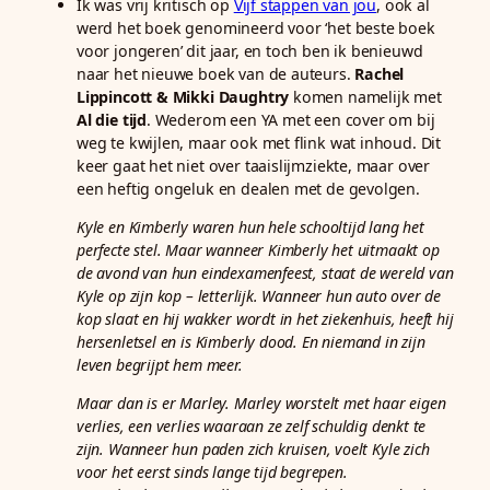
Ik was vrij kritisch op
Vijf stappen van jou
, ook al
werd het boek genomineerd voor ‘het beste boek
voor jongeren’ dit jaar, en toch ben ik benieuwd
naar het nieuwe boek van de auteurs.
Rachel
Lippincott & Mikki Daughtry
komen namelijk met
Al die tijd
. Wederom een YA met een cover om bij
weg te kwijlen, maar ook met flink wat inhoud. Dit
keer gaat het niet over taaislijmziekte, maar over
een heftig ongeluk en dealen met de gevolgen.
Kyle en Kimberly waren hun hele schooltijd lang het
perfecte stel. Maar wanneer Kimberly het uitmaakt op
de avond van hun eindexamenfeest, staat de wereld van
Kyle op zijn kop – letterlijk. Wanneer hun auto over de
kop slaat en hij wakker wordt in het ziekenhuis, heeft hij
hersenletsel en is Kimberly dood. En niemand in zijn
leven begrijpt hem meer.
Maar dan is er Marley. Marley worstelt met haar eigen
verlies, een verlies waaraan ze zelf schuldig denkt te
zijn. Wanneer hun paden zich kruisen, voelt Kyle zich
voor het eerst sinds lange tijd begrepen.