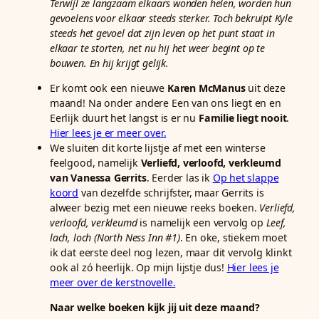
Terwijl ze langzaam elkaars wonden helen, worden hun
gevoelens voor elkaar steeds sterker. Toch bekruipt Kyle
steeds het gevoel dat zijn leven op het punt staat in
elkaar te storten, net nu hij het weer begint op te
bouwen. En hij krijgt gelijk.
Er komt ook een nieuwe
Karen McManus
uit deze
maand! Na onder andere Een van ons liegt en en
Eerlijk duurt het langst is er nu
Familie liegt nooit
.
Hier lees je er meer over.
We sluiten dit korte lijstje af met een winterse
feelgood, namelijk
Verliefd, verloofd, verkleumd
van Vanessa Gerrits
. Eerder las ik
Op het slappe
koord
van dezelfde schrijfster, maar Gerrits is
alweer bezig met een nieuwe reeks boeken.
Verliefd,
verloofd, verkleumd
is namelijk een vervolg op
Leef,
lach, loch (North Ness Inn #1)
. En oke, stiekem moet
ik dat eerste deel nog lezen, maar dit vervolg klinkt
ook al zó heerlijk. Op mijn lijstje dus!
Hier lees je
meer over de kerstnovelle.
Naar welke boeken kijk jij uit deze maand?