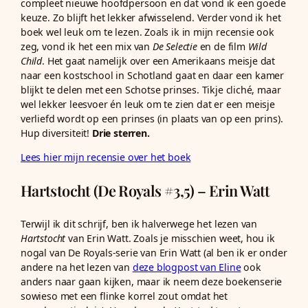
compleet nieuwe hoofdpersoon en dat vond ik een goede
keuze. Zo blijft het lekker afwisselend. Verder vond ik het
boek wel leuk om te lezen. Zoals ik in mijn recensie ook
zeg, vond ik het een mix van
De Selectie
en de film
Wild
Child
. Het gaat namelijk over een Amerikaans meisje dat
naar een kostschool in Schotland gaat en daar een kamer
blijkt te delen met een Schotse prinses. Tikje cliché, maar
wel lekker leesvoer én leuk om te zien dat er een meisje
verliefd wordt op een prinses (in plaats van op een prins).
Hup diversiteit!
Drie sterren.
Lees hier mijn recensie over het boek
Hartstocht (De Royals #3,5) – Erin Watt
Terwijl ik dit schrijf, ben ik halverwege het lezen van
Hartstocht
van Erin Watt. Zoals je misschien weet, hou ik
nogal van De Royals-serie van Erin Watt (al ben ik er onder
andere na het lezen van
deze blogpost van Eline
ook
anders naar gaan kijken, maar ik neem deze boekenserie
sowieso met een flinke korrel zout omdat het