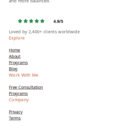
and more balanced.
4.9/5
Loved by 2,400+ clients worldwide
Explore
Home
About
Programs
Blog
Work With Me
Free Consultation
Programs
Company
Privacy
Terms