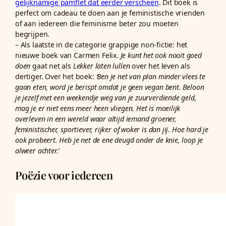
gelijknamige pamflet dat eerder verscheen
. Dit boek is
perfect om cadeau te doen aan je feministische vrienden
of aan iedereen die feminisme beter zou moeten
begrijpen.
– Als laatste in de categorie grappige non-fictie: het
nieuwe boek van Carmen Felix.
Je kunt het ook nooit goed
doen
gaat net als
Lekker laten lullen
over het leven als
dertiger. Over het boek:
‘Ben je net van plan minder vlees te
gaan eten, word je berispt omdat je geen vegan bent. Beloon
je jezelf met een weekendje weg van je zuurverdiende geld,
mag je er niet eens meer heen vliegen. Het is moeilijk
overleven in een wereld waar altijd iemand groener,
feministischer, sportiever, rijker of woker is dan jij. Hoe hard je
ook probeert. Heb je net de ene deugd onder de knie, loop je
alweer achter.’
Poëzie voor iedereen