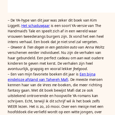
– De YA-hype van dit jaar was zeker dit boek van Kim
Liggett.
Het schaduwjaar
is een soort YA-versie van The
Handmaid’s Tale en speelt zich af in een wereld waar
vrouwen tweederangs burgers zijn. Ik vond het een heel
intens verhaal. Een boek dat je niet snel zal vergeten.
–
Onweer & Tien dagen in een gestolen auto
van Anna Woltz
verschenen eerder individueel. Nu zijn de verhalen van
haar gebundeld. Een perfect cadeau om aan wat oudere
kinderen te geven met kerst. De verhalen zijn heel
avontuurlijk, grappig en vooral lekker
feelgood
.
– Een van mijn favoriete boeken dit jaar is
Een bijna
eindeloze afstand van Tahereh Mafi
. De meeste mensen
kennen haar van de
Vrees me
-boeken, die meer richting
fantasy gaan. Met dit boek bewijst Mafi dat ze ook
uitstekend ontroerende en hoopvolle YA-romans kan
schrijven. Echt, terwijl ik dit schrijf wil ik het boek zelfs
WEER lezen. Het is zo, zó mooi. Over een meisje met een
hoofddoek die verliefd wordt op een witte jongen, over