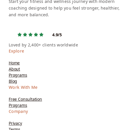
Start your fitness and wellness journey with modern
coaching designed to help you feel stronger, healthier,
and more balanced.
4.9/5
Loved by 2,400+ clients worldwide
Explore
Home
About
Programs
Blog
Work With Me
Free Consultation
Programs
Company
Privacy
Terms