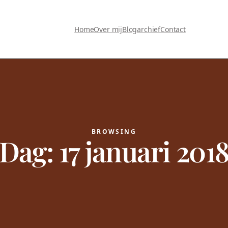
Home
Over mij
Blogarchief
Contact
BROWSING
Dag:
17 januari 201