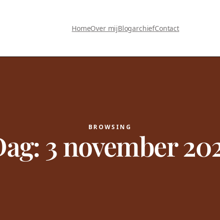
Home
Over mij
Blogarchief
Contact
BROWSING
Dag:
3 november 20