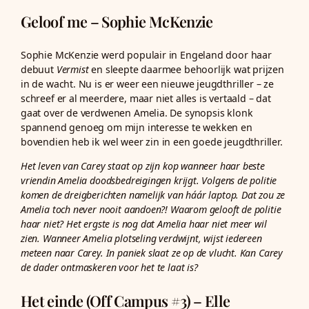
Geloof me – Sophie McKenzie
Sophie McKenzie werd populair in Engeland door haar
debuut
Vermist
en sleepte daarmee behoorlijk wat prijzen
in de wacht. Nu is er weer een nieuwe jeugdthriller – ze
schreef er al meerdere, maar niet alles is vertaald – dat
gaat over de verdwenen Amelia. De synopsis klonk
spannend genoeg om mijn interesse te wekken en
bovendien heb ik wel weer zin in een goede jeugdthriller.
Het leven van Carey staat op zijn kop wanneer haar beste
vriendin Amelia doodsbedreigingen krijgt. Volgens de politie
komen de dreigberichten namelijk van háár laptop. Dat zou ze
Amelia toch never nooit aandoen?! Waarom gelooft de politie
haar niet? Het ergste is nog dat Amelia haar niet meer wil
zien. Wanneer Amelia plotseling verdwijnt, wijst iedereen
meteen naar Carey. In paniek slaat ze op de vlucht. Kan Carey
de dader ontmaskeren voor het te laat is?
Het einde (Off Campus #3) – Elle