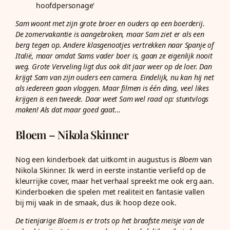
hoofdpersonage’
Sam woont met zijn grote broer en ouders op een boerderij.
De zomervakantie is aangebroken, maar Sam ziet er als een
berg tegen op. Andere klasgenootjes vertrekken naar Spanje of
Italië, maar omdat Sams vader boer is, gaan ze eigenlijk nooit
weg. Grote Verveling ligt dus ook dit jaar weer op de loer. Dan
krijgt Sam van zijn ouders een camera. Eindelijk, nu kan hij net
als iedereen gaan vloggen. Maar filmen is één ding, veel likes
krijgen is een tweede. Daar weet Sam wel raad op: stuntvlogs
maken! Als dat maar goed gaat…
Bloem – Nikola Skinner
Nog een kinderboek dat uitkomt in augustus is
Bloem
van
Nikola Skinner. Ik werd in eerste instantie verliefd op de
kleurrijke cover, maar het verhaal spreekt me ook erg aan.
Kinderboeken die spelen met realiteit en fantasie vallen
bij mij vaak in de smaak, dus ik hoop deze ook.
De tienjarige Bloem is er trots op het braafste meisje van de