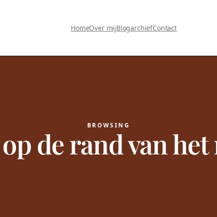
Home
Over mij
Blogarchief
Contact
BROWSING
:
op de rand van het 