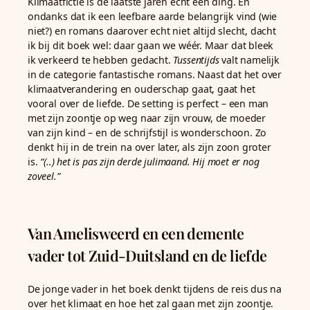
Klimaatfictie is de laatste jaren echt een ding. En
ondanks dat ik een leefbare aarde belangrijk vind (wie
niet?) en romans daarover echt niet altijd slecht, dacht
ik bij dit boek wel: daar gaan we wéér. Maar dat bleek
ik verkeerd te hebben gedacht.
Tussentijds
valt namelijk
in de categorie fantastische romans. Naast dat het over
klimaatverandering en ouderschap gaat, gaat het
vooral over de liefde. De setting is perfect – een man
met zijn zoontje op weg naar zijn vrouw, de moeder
van zijn kind – en de schrijfstijl is wonderschoon. Zo
denkt hij in de trein na over later, als zijn zoon groter
is.
“(..) het is pas zijn derde julimaand. Hij moet er nog
zoveel.”
Van Amelisweerd en een demente
vader tot Zuid-Duitsland en de liefde
De jonge vader in het boek denkt tijdens de reis dus na
over het klimaat en hoe het zal gaan met zijn zoontje.