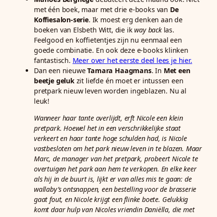
met één boek, maar met drie e-books van
De
Koffiesalon-serie
. Ik moest erg denken aan de
boeken van Elsbeth Witt, die ik
way back
las.
Feelgood en koffietentjes zijn nu eenmaal een
goede combinatie. En ook deze e-books klinken
fantastisch.
Meer over het eerste deel lees je hier.
Dan een nieuwe
Tamara Haagmans
. In
Met een
beetje geluk
zit liefde én moet er intussen een
pretpark nieuw leven worden ingeblazen. Nu al
leuk!
Wanneer haar tante overlijdt, erft Nicole een klein
pretpark. Hoewel het in een verschrikkelijke staat
verkeert en haar tante hoge schulden had, is Nicole
vastbesloten om het park nieuw leven in te blazen. Maar
Marc, de manager van het pretpark, probeert Nicole te
overtuigen het park aan hem te verkopen. En elke keer
als hij in de buurt is, lijkt er van alles mis te gaan: de
wallaby’s ontsnappen, een bestelling voor de brasserie
gaat fout, en Nicole krijgt een flinke boete. Gelukkig
komt daar hulp van Nicoles vriendin Daniëlla, die met