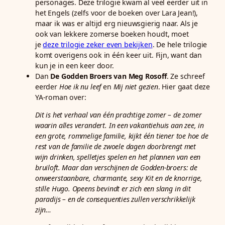
personages. Deze trilogie kwam al veel eerder uit in
het Engels (zelfs voor de boeken over Lara Jean!),
maar ik was er altijd erg nieuwsgierig naar. Als je
ook van lekkere zomerse boeken houdt, moet
je
deze trilogie zeker even bekijken
. De hele trilogie
komt overigens ook in één keer uit. Fijn, want dan
kun je in een keer door.
Dan
De Godden Broers van Meg Rosoff
. Ze schreef
eerder
Hoe ik nu leef
en
Mij niet gezien
. Hier gaat deze
YA-roman over:
Dit is het verhaal van één prachtige zomer – de zomer
waarin alles verandert. In een vakantiehuis aan zee, in
een grote, rommelige familie, kijkt één tiener toe hoe de
rest van de familie de zwoele dagen doorbrengt met
wijn drinken, spelletjes spelen en het plannen van een
bruiloft. Maar dan verschijnen de Godden-broers: de
onweerstaanbare, charmante, sexy Kit en de knorrige,
stille Hugo. Opeens bevindt er zich een slang in dit
paradijs – en de consequenties zullen verschrikkelijk
zijn…