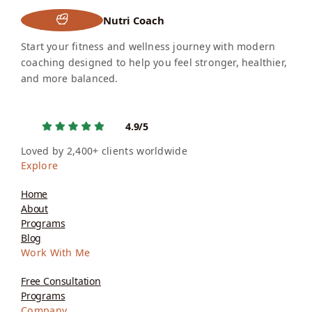
Nutri Coach
Start your fitness and wellness journey with modern
coaching designed to help you feel stronger, healthier,
and more balanced.
4.9/5
Loved by 2,400+ clients worldwide
Explore
Home
About
Programs
Blog
Work With Me
Free Consultation
Programs
Company