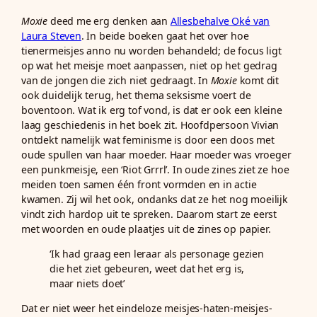
Moxie
deed me erg denken aan
Allesbehalve Oké van
Laura Steven
. In beide boeken gaat het over hoe
tienermeisjes anno nu worden behandeld; de focus ligt
op wat het meisje moet aanpassen, niet op het gedrag
van de jongen die zich niet gedraagt. In
Moxie
komt dit
ook duidelijk terug, het thema seksisme voert de
boventoon. Wat ik erg tof vond, is dat er ook een kleine
laag geschiedenis in het boek zit. Hoofdpersoon Vivian
ontdekt namelijk wat feminisme is door een doos met
oude spullen van haar moeder. Haar moeder was vroeger
een punkmeisje, een ‘Riot Grrrl’. In oude zines ziet ze hoe
meiden toen samen één front vormden en in actie
kwamen. Zij wil het ook, ondanks dat ze het nog moeilijk
vindt zich hardop uit te spreken. Daarom start ze eerst
met woorden en oude plaatjes uit de zines op papier.
‘Ik had graag een leraar als personage gezien
die het ziet gebeuren, weet dat het erg is,
maar niets doet’
Dat er niet weer het eindeloze meisjes-haten-meisjes-