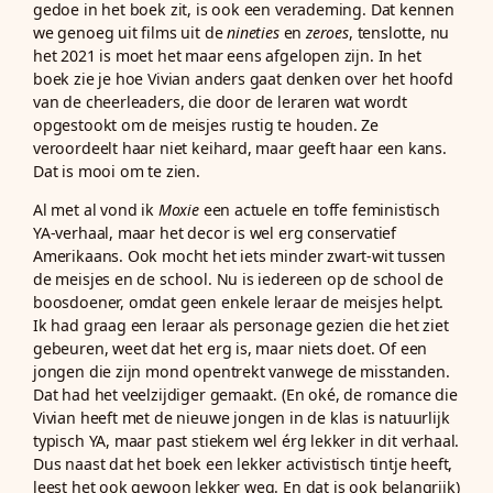
gedoe in het boek zit, is ook een verademing. Dat kennen
we genoeg uit films uit de
nineties
en
zeroes
, tenslotte, nu
het 2021 is moet het maar eens afgelopen zijn. In het
boek zie je hoe Vivian anders gaat denken over het hoofd
van de cheerleaders, die door de leraren wat wordt
opgestookt om de meisjes rustig te houden. Ze
veroordeelt haar niet keihard, maar geeft haar een kans.
Dat is mooi om te zien.
Al met al vond ik
Moxie
een actuele en toffe feministisch
YA-verhaal, maar het decor is wel erg conservatief
Amerikaans. Ook mocht het iets minder zwart-wit tussen
de meisjes en de school. Nu is iedereen op de school de
boosdoener, omdat geen enkele leraar de meisjes helpt.
Ik had graag een leraar als personage gezien die het ziet
gebeuren, weet dat het erg is, maar niets doet. Of een
jongen die zijn mond opentrekt vanwege de misstanden.
Dat had het veelzijdiger gemaakt. (En oké, de romance die
Vivian heeft met de nieuwe jongen in de klas is natuurlijk
typisch YA, maar past stiekem wel érg lekker in dit verhaal.
Dus naast dat het boek een lekker activistisch tintje heeft,
leest het ook gewoon lekker weg. En dat is ook belangrijk)