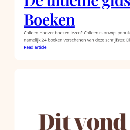
Boeken
Colleen Hoover boeken lezen? Colleen is onwijs populai
namelijk 24 boeken verschenen van deze schrijfster. Di
Read article