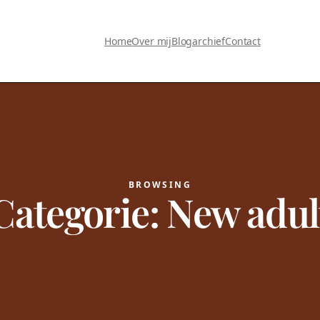
Home
Over mij
Blogarchief
Contact
BROWSING
Categorie:
New adul