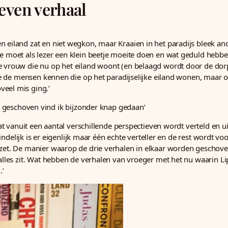
weven verhaal
eiland zat en niet wegkon, maar Kraaien in het paradijs bleek ander
e moet als lezer een klein beetje moeite doen en wat geduld hebben
e vrouw die nu op het eiland woont (en belaagd wordt door de dorps
r je de mensen kennen die op het paradijselijke eiland wonen, maar
veel mis ging.’
 geschoven vind ik bijzonder knap gedaan’
 dat vanuit een aantal verschillende perspectieven wordt verteld en u
teindelijk is er eigenlijk maar één echte verteller en de rest wordt v
ezet. De manier waarop de drie verhalen in elkaar worden geschove
 alles zit. Wat hebben de verhalen van vroeger met het nu waarin L
.’