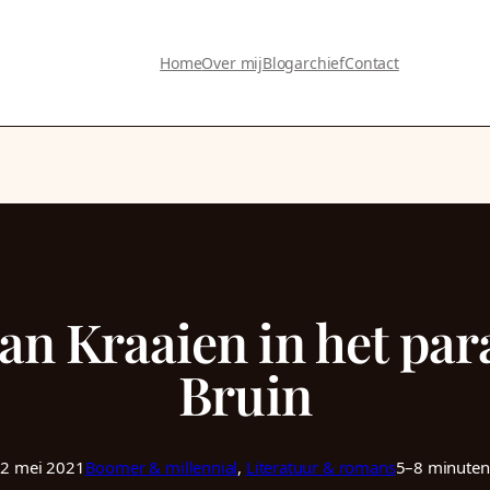
Home
Over mij
Blogarchief
Contact
an Kraaien in het para
Bruin
2 mei 2021
Boomer & millennial
, 
Literatuur & romans
5–8 minuten