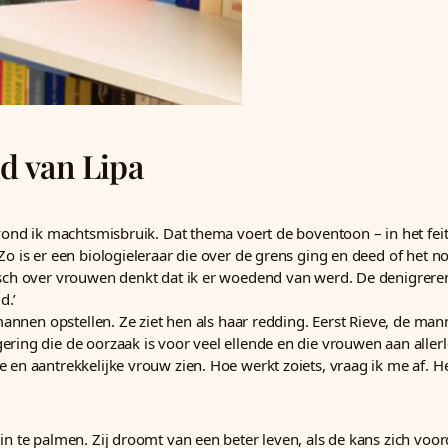
d van Lipa
ond ik machtsmisbruik. Dat thema voert de boventoon – in het feit
Zo is er een biologieleraar die over de grens ging en deed of het n
tisch over vrouwen denkt dat ik er woedend van werd. De denigrer
d.’
 mannen opstellen. Ze ziet hen als haar redding. Eerst Rieve, de man
ring die de oorzaak is voor veel ellende en die vrouwen aan allerl
en aantrekkelijke vrouw zien. Hoe werkt zoiets, vraag ik me af. Heb
in te palmen. Zij droomt van een beter leven, als de kans zich voord