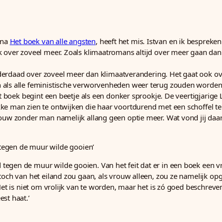
 na
Het boek van alle angsten
, heeft het mis. Istvan en ik besprek
k over zoveel meer. Zoals klimaatromans altijd over meer gaan dan e
 inderdaad over zoveel meer dan klimaatverandering. Het gaat ook o
n als alle feministische verworvenheden weer terug zouden worden
et boek begint een beetje als een donker sprookje. De veertigjarig
 man zien te ontwijken die haar voortdurend met een schoffel te lij
ouw zonder man namelijk allang geen optie meer. Wat vond jij daar 
tegen de muur wilde gooien’
egen de muur wilde gooien. Van het feit dat er in een boek een vre
 toch van het eiland zou gaan, als vrouw alleen, zou ze namelijk 
et is niet om vrolijk van te worden, maar het is zó goed beschreven, 
st haat.’