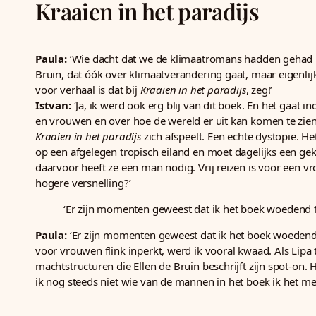
Kraaien in het paradijs
Paula:
‘Wie dacht dat we de klimaatromans hadden gehad
Bruin, dat óók over klimaatverandering gaat, maar eigenlij
voor verhaal is dat bij
Kraaien in het paradijs
, zeg!’
Istvan:
‘Ja, ik werd ook erg blij van dit boek. En het gaat
en vrouwen en over hoe de wereld er uit kan komen te zie
Kraaien in het paradijs
zich afspeelt. Een echte dystopie. H
op een afgelegen tropisch eiland en moet dagelijks een gekke
daarvoor heeft ze een man nodig. Vrij reizen is voor een vr
hogere versnelling?’
‘Er zijn momenten geweest dat ik het boek woedend 
Paula:
‘Er zijn momenten geweest dat ik het boek woedend t
voor vrouwen flink inperkt, werd ik vooral kwaad. Als Lipa
machtstructuren die Ellen de Bruin beschrijft zijn spot-on. H
ik nog steeds niet wie van de mannen in het boek ik het mee