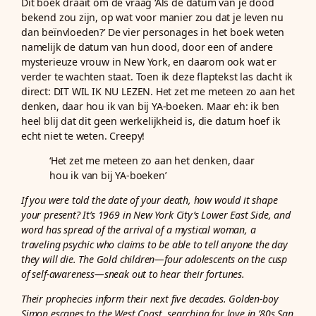
Dit boek draait om de vraag ‘Als de datum van je dood
bekend zou zijn, op wat voor manier zou dat je leven nu
dan beïnvloeden?’ De vier personages in het boek weten
namelijk de datum van hun dood, door een of andere
mysterieuze vrouw in New York, en daarom ook wat er
verder te wachten staat. Toen ik deze flaptekst las dacht ik
direct: DIT WIL IK NU LEZEN. Het zet me meteen zo aan het
denken, daar hou ik van bij YA-boeken. Maar eh: ik ben
heel blij dat dit geen werkelijkheid is, die datum hoef ik
echt niet te weten. Creepy!
‘Het zet me meteen zo aan het denken, daar
hou ik van bij YA-boeken’
If you were told the date of your death, how would it shape
your present? It’s 1969 in New York City’s Lower East Side, and
word has spread of the arrival of a mystical woman, a
traveling psychic who claims to be able to tell anyone the day
they will die. The Gold children—four adolescents on the cusp
of self-awareness—sneak out to hear their fortunes.
Their prophecies inform their next five decades. Golden-boy
Simon escapes to the West Coast, searching for love in ’80s San