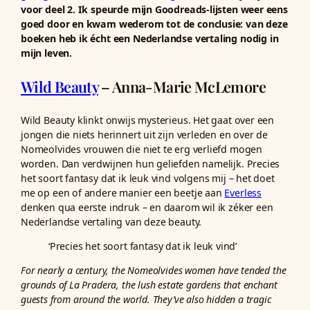
voor deel 2. Ik speurde mijn Goodreads-lijsten weer eens
goed door en kwam wederom tot de conclusie: van deze
boeken heb ik écht een Nederlandse vertaling nodig in
mijn leven.
Wild Beauty
– Anna-Marie McLemore
Wild Beauty klinkt onwijs mysterieus. Het gaat over een
jongen die niets herinnert uit zijn verleden en over de
Nomeolvides vrouwen die niet te erg verliefd mogen
worden. Dan verdwijnen hun geliefden namelijk. Precies
het soort fantasy dat ik leuk vind volgens mij – het doet
me op een of andere manier een beetje aan
Everless
denken qua eerste indruk – en daarom wil ik zéker een
Nederlandse vertaling van deze beauty.
‘Precies het soort fantasy dat ik leuk vind’
For nearly a century, the Nomeolvides women have tended the
grounds of La Pradera, the lush estate gardens that enchant
guests from around the world. They’ve also hidden a tragic