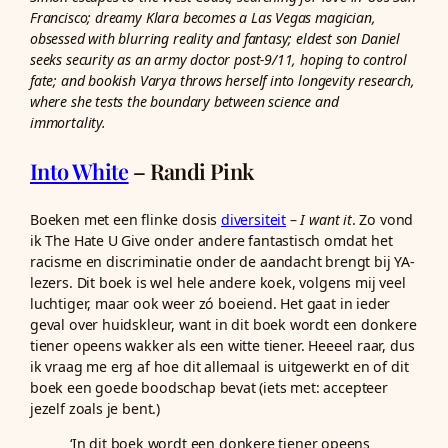
Francisco; dreamy Klara becomes a Las Vegas magician,
obsessed with blurring reality and fantasy; eldest son Daniel
seeks security as an army doctor post-9/11, hoping to control
fate; and bookish Varya throws herself into longevity research,
where she tests the boundary between science and
immortality.
Into White
– Randi Pink
Boeken met een flinke dosis
diversiteit
–
I want it
. Zo vond
ik The Hate U Give onder andere fantastisch omdat het
racisme en discriminatie onder de aandacht brengt bij YA-
lezers. Dit boek is wel hele andere koek, volgens mij veel
luchtiger, maar ook weer zó boeiend. Het gaat in ieder
geval over huidskleur, want in dit boek wordt een donkere
tiener opeens wakker als een witte tiener. Heeeel raar, dus
ik vraag me erg af hoe dit allemaal is uitgewerkt en of dit
boek een goede boodschap bevat (iets met: accepteer
jezelf zoals je bent.)
‘In dit boek wordt een donkere tiener opeens