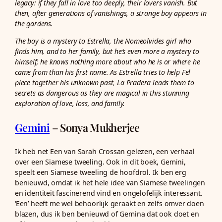
legacy: if they fall in love too deeply, their lovers vanish. But
then, after generations of vanishings, a strange boy appears in
the gardens.
The boy is a mystery to Estrella, the Nomeolvides girl who
finds him, and to her family, but he’s even more a mystery to
himself; he knows nothing more about who he is or where he
came from than his first name. As Estrella tries to help Fel
piece together his unknown past, La Pradera leads them to
secrets as dangerous as they are magical in this stunning
exploration of love, loss, and family.
Gemini
– Sonya Mukherjee
Ik heb net Een van Sarah Crossan gelezen, een verhaal
over een Siamese tweeling. Ook in dit boek, Gemini,
speelt een Siamese tweeling de hoofdrol. Ik ben erg
benieuwd, omdat ik het hele idee van Siamese tweelingen
en identiteit fascinerend vind en ongelofelijk interessant.
‘Een’ heeft me wel behoorlijk geraakt en zelfs omver doen
blazen, dus ik ben benieuwd of Gemina dat ook doet en