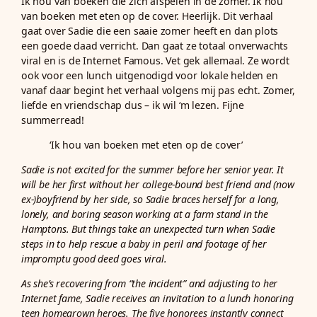
Ik hou van boeken die zich afspelen in de zomer. Ik hou
van boeken met eten op de cover. Heerlijk. Dit verhaal
gaat over Sadie die een saaie zomer heeft en dan plots
een goede daad verricht. Dan gaat ze totaal onverwachts
viral en is de Internet Famous. Vet gek allemaal. Ze wordt
ook voor een lunch uitgenodigd voor lokale helden en
vanaf daar begint het verhaal volgens mij pas echt. Zomer,
liefde en vriendschap dus – ik wil ‘m lezen. Fijne
summerread!
‘Ik hou van boeken met eten op de cover’
Sadie is not excited for the summer before her senior year. It
will be her first without her college-bound best friend and (now
ex-)boyfriend by her side, so Sadie braces herself for a long,
lonely, and boring season working at a farm stand in the
Hamptons. But things take an unexpected turn when Sadie
steps in to help rescue a baby in peril and footage of her
impromptu good deed goes viral.
As she’s recovering from “the incident” and adjusting to her
Internet fame, Sadie receives an invitation to a lunch honoring
teen homegrown heroes. The five honorees instantly connect