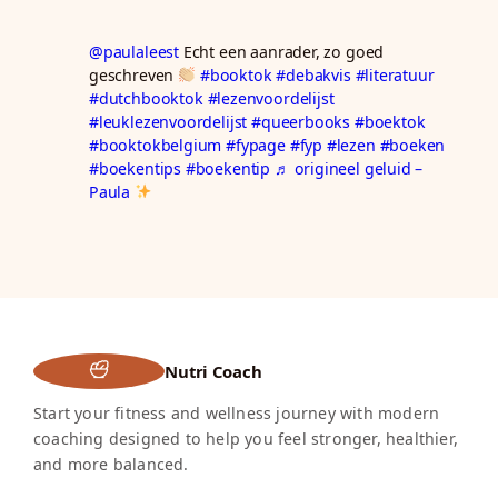
@paulaleest
Echt een aanrader, zo goed
geschreven
#booktok
#debakvis
#literatuur
#dutchbooktok
#lezenvoordelijst
#leuklezenvoordelijst
#queerbooks
#boektok
#booktokbelgium
#fypage
#fyp
#lezen
#boeken
#boekentips
#boekentip
♬ origineel geluid –
Paula
Nutri Coach
Start your fitness and wellness journey with modern
coaching designed to help you feel stronger, healthier,
and more balanced.