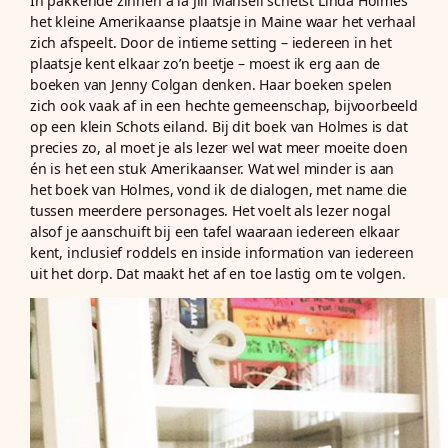
In pakkende zinnen a la Jill Mansell schetst Linda Holmes
het kleine Amerikaanse plaatsje in Maine waar het verhaal
zich afspeelt. Door de intieme setting – iedereen in het
plaatsje kent elkaar zo’n beetje – moest ik erg aan de
boeken van Jenny Colgan denken. Haar boeken spelen
zich ook vaak af in een hechte gemeenschap, bijvoorbeeld
op een klein Schots eiland. Bij dit boek van Holmes is dat
precies zo, al moet je als lezer wel wat meer moeite doen
én is het een stuk Amerikaanser. Wat wel minder is aan
het boek van Holmes, vond ik de dialogen, met name die
tussen meerdere personages. Het voelt als lezer nogal
alsof je aanschuift bij een tafel waaraan iedereen elkaar
kent, inclusief roddels en inside information van iedereen
uit het dorp. Dat maakt het af en toe lastig om te volgen.