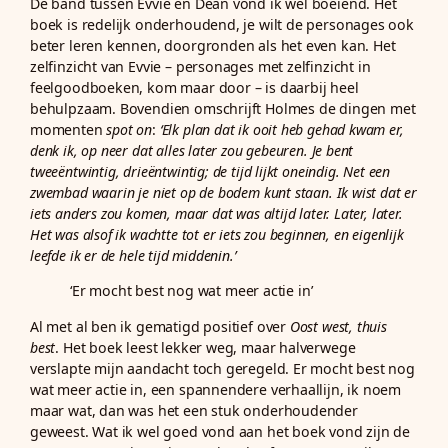
De band tussen Evvie en Dean vond ik wel boeiend. Het
boek is redelijk onderhoudend, je wilt de personages ook
beter leren kennen, doorgronden als het even kan. Het
zelfinzicht van Evvie – personages met zelfinzicht in
feelgoodboeken, kom maar door – is daarbij heel
behulpzaam. Bovendien omschrijft Holmes de dingen met
momenten
spot on
:
‘Elk plan dat ik ooit heb gehad kwam er,
denk ik, op neer dat alles later zou gebeuren. Je bent
tweeëntwintig, drieëntwintig; de tijd lijkt oneindig. Net een
zwembad waarin je niet op de bodem kunt staan. Ik wist dat er
iets anders zou komen, maar dat was altijd later. Later, later.
Het was alsof ik wachtte tot er iets zou beginnen, en eigenlijk
leefde ik er de hele tijd middenin.’
‘Er mocht best nog wat meer actie in’
Al met al ben ik gematigd positief over
Oost west, thuis
best
. Het boek leest lekker weg, maar halverwege
verslapte mijn aandacht toch geregeld. Er mocht best nog
wat meer actie in, een spannendere verhaallijn, ik noem
maar wat, dan was het een stuk onderhoudender
geweest. Wat ik wel goed vond aan het boek vond zijn de